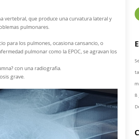
na vertebral, que produce una curvatura lateral y
roblemas pulmonares.
E
acio para los pulmones, ocasiona cansancio, o
a enfermedad pulmonar como la EPOC, se agravan los
Se
umna? con una radiografia.
t
osis grave.
m
8 
D
C