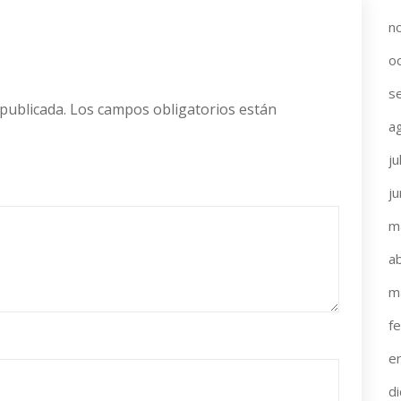
n
o
s
publicada.
Los campos obligatorios están
a
ju
j
m
ab
m
f
e
d