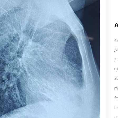
A
a
ju
j
m
ab
m
f
e
d