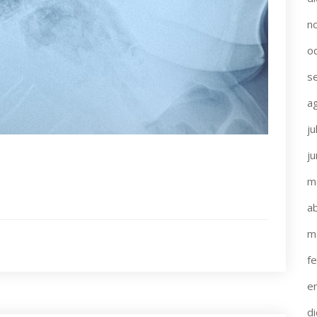
n
o
s
a
ju
j
m
ab
m
f
e
d