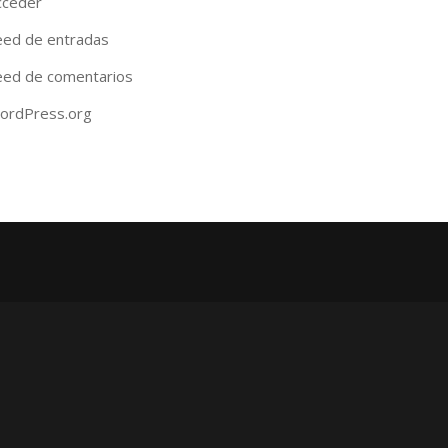
cceder
eed de entradas
eed de comentarios
ordPress.org