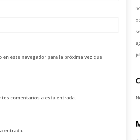
n
o
s
a
ju
b en este navegador para la próxima vez que
C
N
entes comentarios a esta entrada.
va entrada.