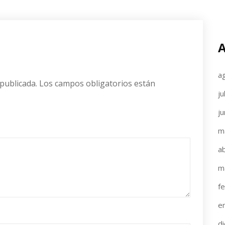
A
a
publicada.
Los campos obligatorios están
ju
j
m
ab
m
f
e
d