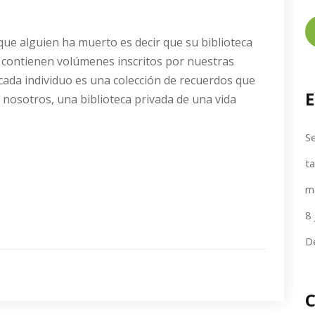
 que alguien ha muerto es decir que su biblioteca
contienen volúmenes inscritos por nuestras
 cada individuo es una colección de recuerdos que
E
osotros, una biblioteca privada de una vida
Se
t
m
8 
D
C