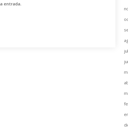
va entrada.
n
o
s
a
ju
j
m
ab
m
f
e
d