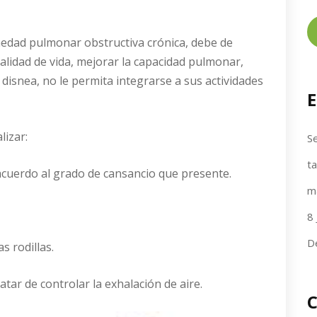
dad pulmonar obstructiva crónica, debe de
 calidad de vida, mejorar la capacidad pulmonar,
 disnea, no le permita integrarse a sus actividades
E
lizar:
Se
t
cuerdo al grado de cansancio que presente.
m
8 
D
s rodillas.
tar de controlar la exhalación de aire.
C