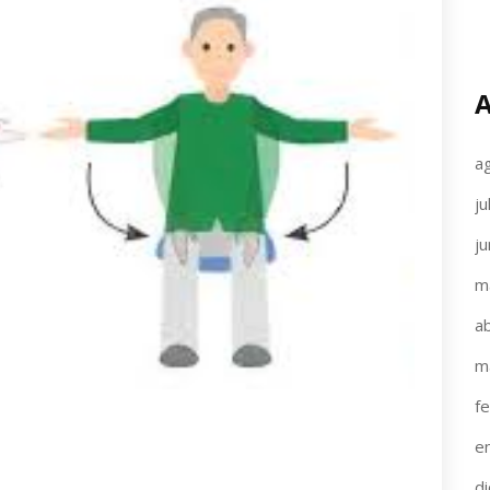
A
a
ju
j
m
ab
m
f
e
d