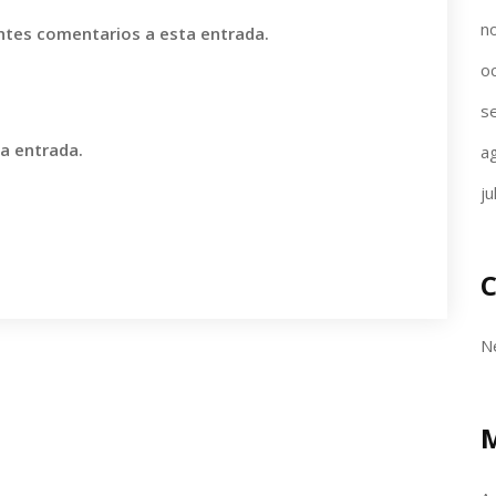
n
entes comentarios a esta entrada.
o
s
va entrada.
a
ju
C
N