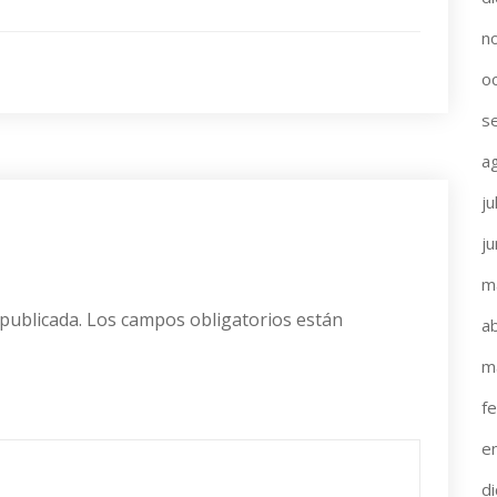
n
o
s
a
ju
j
m
publicada.
Los campos obligatorios están
ab
m
f
e
d