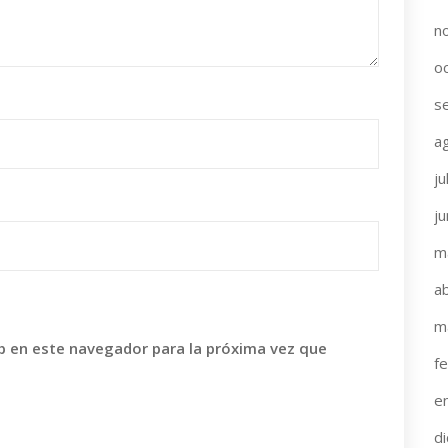
n
o
s
a
ju
j
m
ab
m
b en este navegador para la próxima vez que
f
e
d