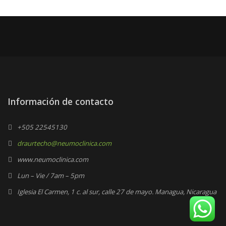
Información de contacto
+505 22545130
draurtecho@neumoclinica.com
www.neumoclinica.com
Lun – Vie / 7am – 5pm
Iglesia El Carmen, 1 c. al sur, calle 27 de mayo. Managua, Nicaragua