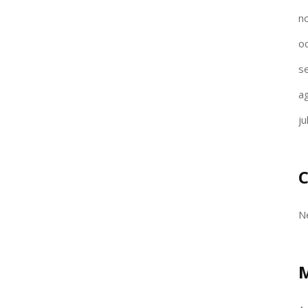
n
o
s
a
ju
C
N