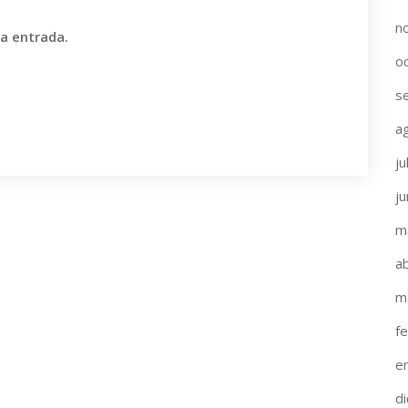
n
va entrada.
o
s
a
ju
j
m
ab
m
f
e
d