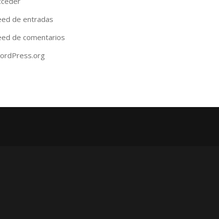
cceder
eed de entradas
eed de comentarios
ordPress.org