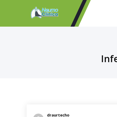
Inf
draurtecho