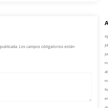
A
a
ju
publicada.
Los campos obligatorios están
j
m
ab
m
f
e
d