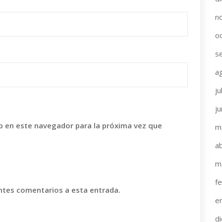
n
o
s
a
ju
j
b en este navegador para la próxima vez que
m
ab
m
f
entes comentarios a esta entrada.
e
d