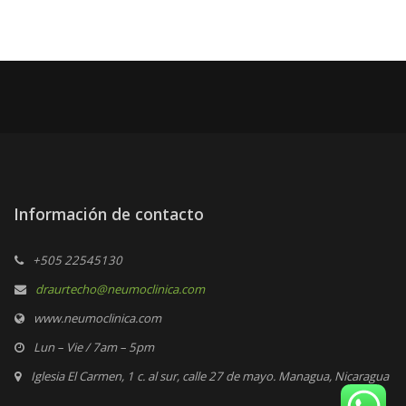
Información de contacto
+505 22545130
draurtecho@neumoclinica.com
www.neumoclinica.com
Lun – Vie / 7am – 5pm
Iglesia El Carmen, 1 c. al sur, calle 27 de mayo. Managua, Nicaragua